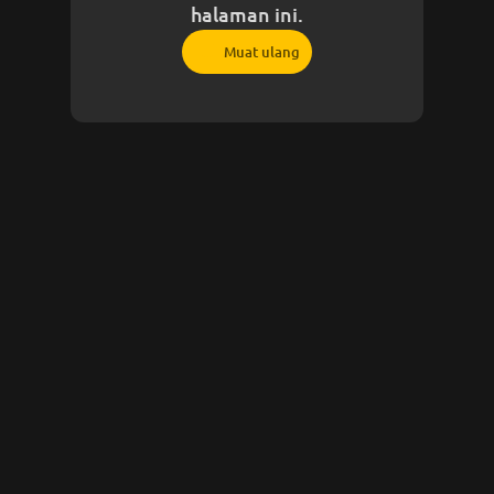
halaman ini.
Muat ulang